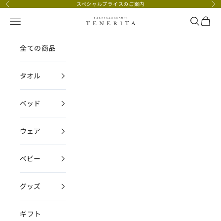
コンテンツへスキップ
スペシャルプライスのご案内
前へ
次
メニュー
検索
カー
TENERITA公式オンラインストア
全ての商品
タオル
ベッド
ウェア
ベビー
グッズ
ギフト