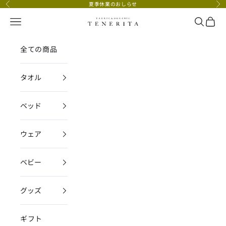
コンテンツへスキップ
夏季休業のおしらせ
前へ
次
メニュー
検索
カー
TENERITA公式オンラインストア
全ての商品
タオル
ベッド
ウェア
ベビー
グッズ
ギフト