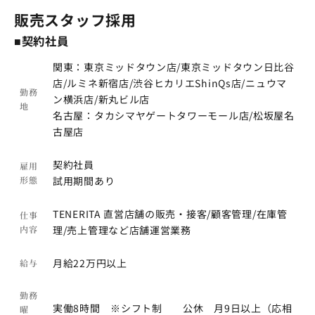
販売スタッフ採用
■契約社員
関東：東京ミッドタウン店/東京ミッドタウン日比谷
店/ルミネ新宿店/渋谷ヒカリエShinQs店/ニュウマ
勤務
ン横浜店/新丸ビル店
地
名古屋：タカシマヤゲートタワーモール店/松坂屋名
古屋店
契約社員
雇用
形態
試用期間あり
TENERITA 直営店舗の販売・接客/顧客管理/在庫管
仕事
内容
理/売上管理など店舗運営業務
月給22万円以上
給与
勤務
実働8時間 ※シフト制 公休 月9日以上（応相
曜