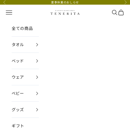
コンテンツへスキップ
夏季休業のおしらせ
前へ
次
メニュー
検索
カー
TENERITA公式オンラインストア
全ての商品
タオル
ベッド
ウェア
ベビー
グッズ
ギフト