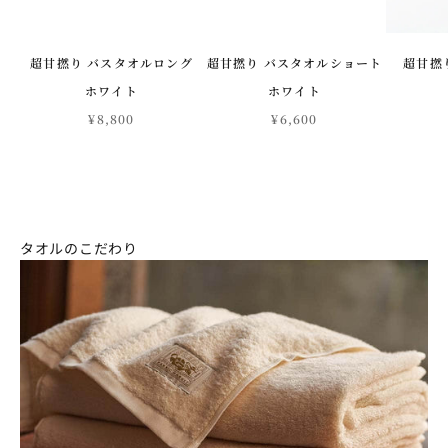
超甘撚り バスタオルロング
超甘撚り バスタオルショート
超甘撚
ホワイト
ホワイト
¥8,800
¥6,600
タオルのこだわり