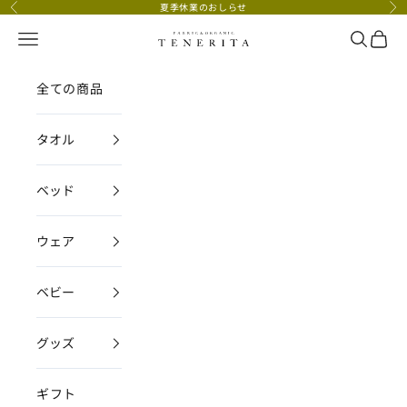
コンテンツへスキップ
夏季休業のおしらせ
前へ
次
メニュー
検索
カー
TENERITA公式オンラインストア
全ての商品
タオル
ベッド
ウェア
ベビー
グッズ
ギフト