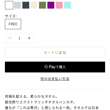
ホワイト
ライトグレー
チャコールグレー
生成
麹塵
パープル
ピンク
ペールブルー
サイズ:
FREE
数量を減らす
数量を増やす
カートに追加
別のお支払い方法
究極を超える、柔らかなタオル。
超甘撚りエクストラリッチタオルハンカチ。
誰もが「これは贅沢」と感じられる一枚。タオルでは日本