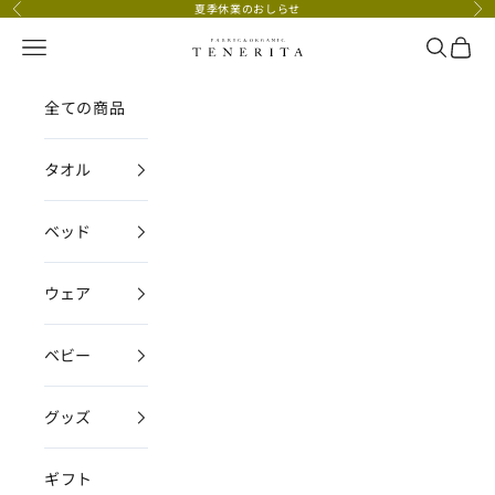
コンテンツへスキップ
夏季休業のおしらせ
前へ
次
メニュー
検索
カー
TENERITA公式オンラインストア
全ての商品
タオル
ベッド
ウェア
ベビー
グッズ
ギフト