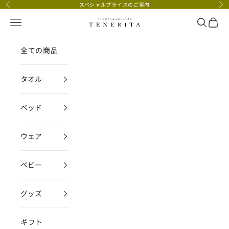
コンテンツへスキップ
スペシャルプライスのご案内
前へ
次
メニュー
検索
カー
TENERITA公式オンラインストア
全ての商品
タオル
ベッド
ウェア
ベビー
グッズ
ギフト