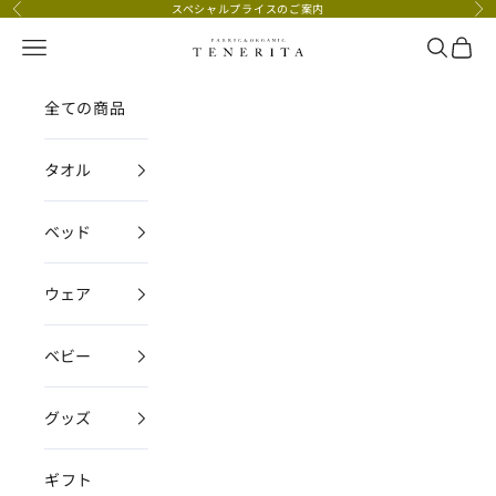
コンテンツへスキップ
スペシャルプライスのご案内
前へ
次
メニュー
検索
カー
TENERITA公式オンラインストア
全ての商品
タオル
ベッド
ウェア
ベビー
グッズ
ギフト