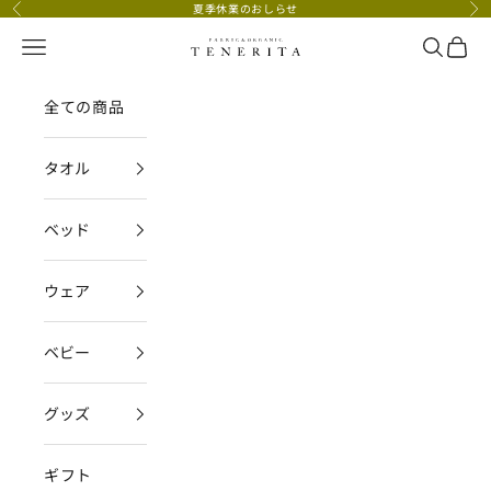
コンテンツへスキップ
夏季休業のおしらせ
前へ
次
メニュー
検索
カー
TENERITA公式オンラインストア
全ての商品
タオル
ベッド
ウェア
ベビー
グッズ
ギフト