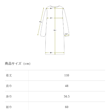
商品サイズ（cm）
着丈
110
肩巾
48
身巾
56.5
裾巾
60