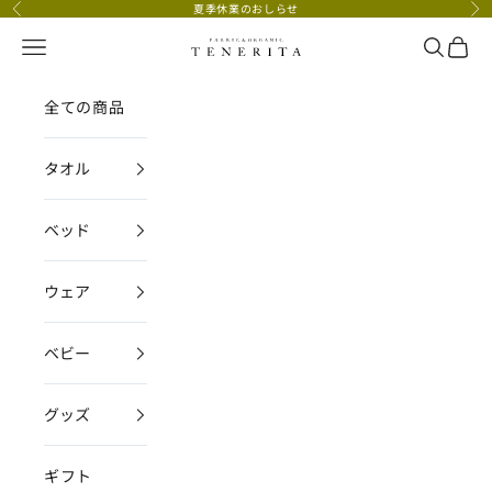
コンテンツへスキップ
夏季休業のおしらせ
前へ
次
メニュー
検索
カー
TENERITA公式オンラインストア
全ての商品
タオル
ベッド
ウェア
ベビー
グッズ
ギフト