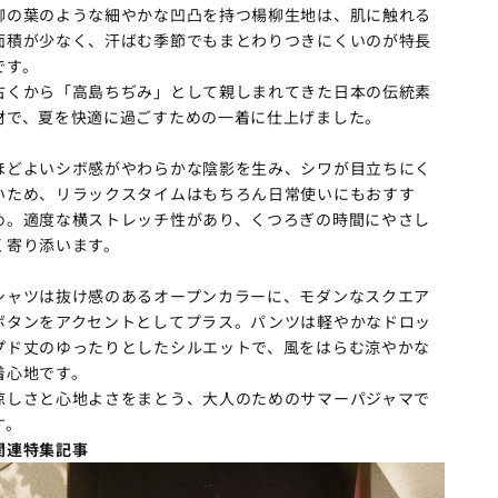
柳の葉のような細やかな凹凸を持つ楊柳生地は、肌に触れる
面積が少なく、汗ばむ季節でもまとわりつきにくいのが特長
です。
古くから「高島ちぢみ」として親しまれてきた日本の伝統素
材で、夏を快適に過ごすための一着に仕上げました。
ほどよいシボ感がやわらかな陰影を生み、シワが目立ちにく
いため、リラックスタイムはもちろん日常使いにもおすす
め。適度な横ストレッチ性があり、くつろぎの時間にやさし
く寄り添います。
シャツは抜け感のあるオープンカラーに、モダンなスクエア
ボタンをアクセントとしてプラス。パンツは軽やかなドロッ
プド丈のゆったりとしたシルエットで、風をはらむ涼やかな
着心地です。
涼しさと心地よさをまとう、大人のためのサマーパジャマで
す。
関連特集記事