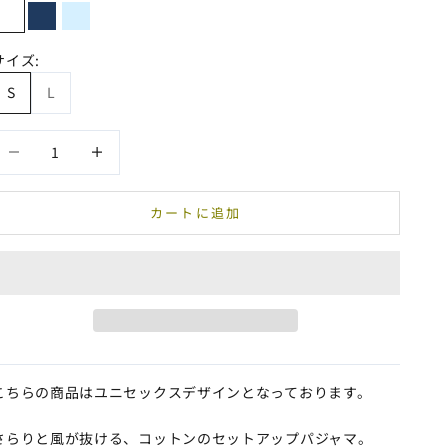
ホワイト
ネイビー
サックス
サイズ:
S
L
数量を減らす
数量を増やす
カートに追加
こちらの商品はユニセックスデザインとなっております。
さらりと風が抜ける、コットンのセットアップパジャマ。