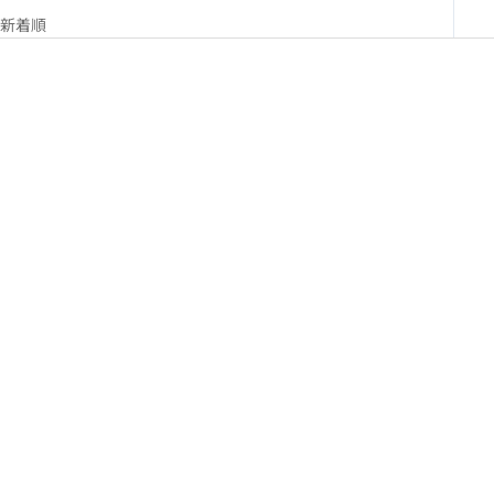
新着順
刺繍可能
刺繍可能
超甘撚りエクストラリッチ
超甘撚りエクストラリッチ
バスタオルロング
バスタオルショート
セール価格
セール価格
¥13,200
¥9,900
色
色
ホワイト
ホワイト
ライトグレー
ライトグレー
チャコールグレー
チャコールグレー