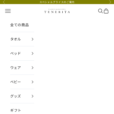
コンテンツへスキップ
スペシャルプライスのご案内
前へ
次
メニュー
検索
カー
TENERITA公式オンラインストア
全ての商品
タオル
ベッド
ウェア
ベビー
グッズ
ギフト