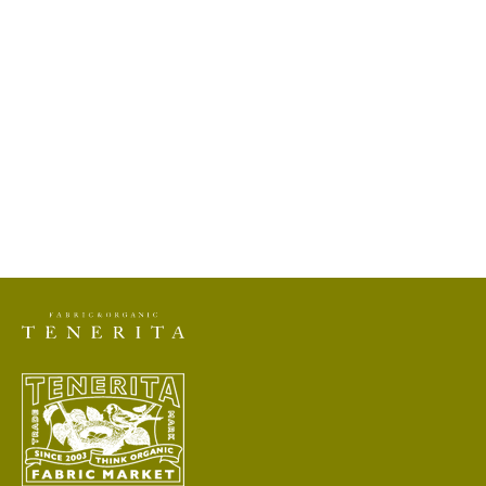
セール価格
¥2,200
色
ホワイト
ライトグレー
チャコールグレー
生成
麹塵
パープル
ピンク
ペールブルー